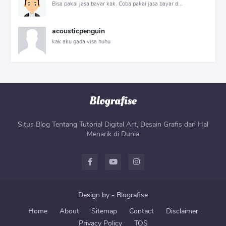
Bisa pakai jasa bayar kak. Coba pakai jasa bayar d...
acousticpenguin
kak aku gada visa huhu
Situs Blog Tentang Tutorial Digital Art, Desain Grafis dan Hal
Menarik di Dunia
Design by -
Blografise
Home
About
Sitemap
Contact
Disclaimer
Privacy Policy
TOS