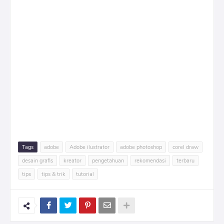
Tags
adobe
Adobe ilustrator
adobe photoshop
corel draw
desain grafis
kreator
pengetahuan
rekomendasi
terbaru
tips
tips & trik
tutorial