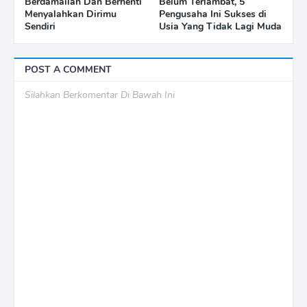
Berdamailah Dan Berhenti
Belum Terlambat, 5
Menyalahkan Dirimu
Pengusaha Ini Sukses di
Sendiri
Usia Yang Tidak Lagi Muda
POST A COMMENT
Silahkan Berkomentar Di Bawah Ini