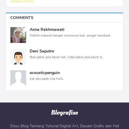
COMMENTS
Anna Rakhmawati
Wahhh makasih banget reviewnya kak..sangat membant...
Deni Saputro
Bisa pakai jasa bayar kak. Coba pakai jasa bayar d...
acousticpenguin
kak aku gada visa huhu
Situs Blog Tentang Tutorial Digital Art, Desain Grafis dan Hal