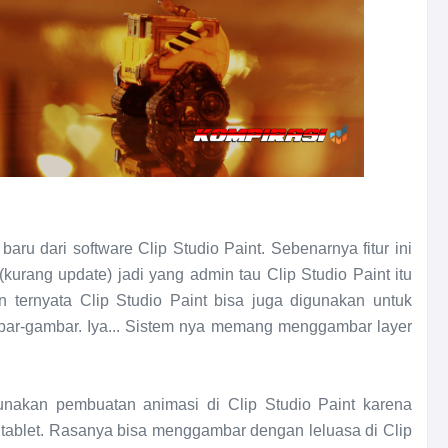
aru dari software Clip Studio Paint. Sebenarnya fitur ini
urang update) jadi yang admin tau Clip Studio Paint itu
ternyata Clip Studio Paint bisa juga digunakan untuk
mbar-gambar. Iya... Sistem nya memang menggambar layer
nakan pembuatan animasi di Clip Studio Paint karena
blet. Rasanya bisa menggambar dengan leluasa di Clip