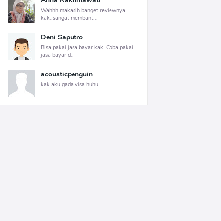
Anna Rakhmawati
Wahhh makasih banget reviewnya
kak..sangat membant...
Deni Saputro
Bisa pakai jasa bayar kak. Coba pakai
jasa bayar d...
acousticpenguin
kak aku gada visa huhu