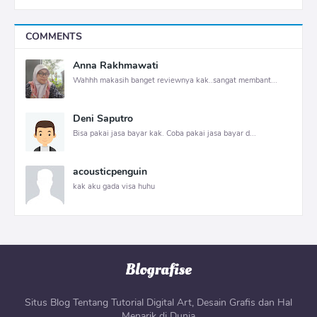
COMMENTS
Anna Rakhmawati
Wahhh makasih banget reviewnya kak..sangat membant...
Deni Saputro
Bisa pakai jasa bayar kak. Coba pakai jasa bayar d...
acousticpenguin
kak aku gada visa huhu
Situs Blog Tentang Tutorial Digital Art, Desain Grafis dan Hal
Menarik di Dunia