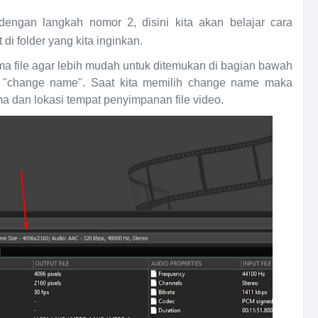
engan langkah nomor 2, disini kita akan belajar cara
t di folder yang kita inginkan.
ma file agar lebih mudah untuk ditemukan di bagian bawah
lih "change name". Saat kita memilih change name maka
a dan lokasi tempat penyimpanan file video.