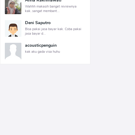
Anna Rakhmawati
Wahhh makasih banget reviewnya
kak..sangat membant...
Deni Saputro
Bisa pakai jasa bayar kak. Coba pakai
jasa bayar d...
acousticpenguin
kak aku gada visa huhu