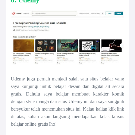
6. Udemy
Udemy juga pernah menjadi salah satu situs belajar yang
saya kunjungi untuk belajar desain dan digital art secara
gratis. Dahulu saya belajar membuat karakter komik
dengan style manga dari situs Udemy ini dan saya sungguh
bersyukur telah menemukan situs ini. Kalau kalian klik link
di atas, kalian akan langsung mendapatkan kelas kursus
belajar online gratis lho!