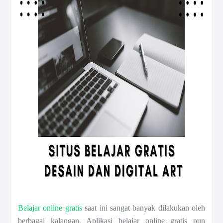
Belajar online gratis
saat ini sangat banyak dilakukan oleh
berbagai kalangan. Aplikasi belajar online gratis pun