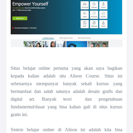
Situs belajar online pertama yang akan saya bagikan
kepada kalian adalah situ Alison Course. Situs ini
sebenarnya mempunyai banyak sekali kursus yang
bermanfaat dan salah satunya adalah desain grafis dan
digital art. Banyak teori dan pengetahuan
fundamental/dasar yang bisa kalian gali di situs kursus
gratis ini.
Sistem belajar online di Alison ini adalah kita bisa