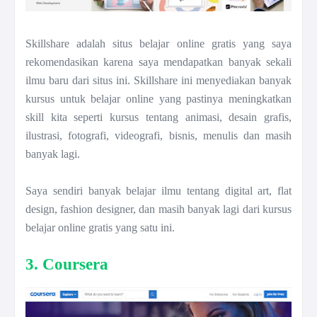
Skillshare adalah situs belajar online gratis yang saya
rekomendasikan karena saya mendapatkan banyak sekali
ilmu baru dari situs ini. Skillshare ini menyediakan banyak
kursus untuk belajar online yang pastinya meningkatkan
skill kita seperti kursus tentang animasi, desain grafis,
ilustrasi, fotografi, videografi, bisnis, menulis dan masih
banyak lagi.
Saya sendiri banyak belajar ilmu tentang digital art, flat
design, fashion designer, dan masih banyak lagi dari kursus
belajar online gratis yang satu ini.
3. Coursera