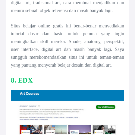
digital art, tradisional art, cara membuat menjadikan dan
meniru sebuah objek referensi dan masih banyak lagi.
Situs belajar online gratis ini benar-benar menyediakan
tutorial dasar dan basic untuk pemula yang ingin
meningkatkan skill mereka. Shade, anatomy, perspektif,
user interface, digital art dan masih banyak lagi. Saya
sungguh merekomendasikan situs ini untuk teman-teman
yang pantang menyerah belajar desain dan digital art.
8. EDX