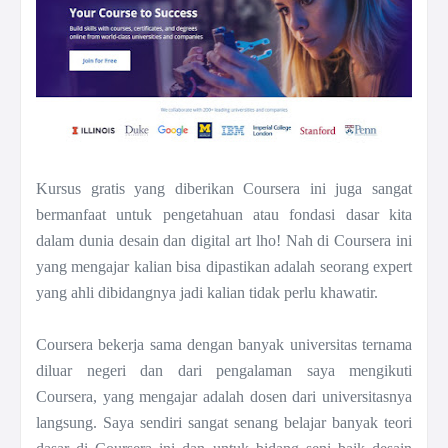
Kursus gratis yang diberikan Coursera ini juga sangat
bermanfaat untuk pengetahuan atau fondasi dasar kita
dalam dunia desain dan digital art lho! Nah di Coursera ini
yang mengajar kalian bisa dipastikan adalah seorang expert
yang ahli dibidangnya jadi kalian tidak perlu khawatir.
Coursera bekerja sama dengan banyak universitas ternama
diluar negeri dan dari pengalaman saya mengikuti
Coursera, yang mengajar adalah dosen dari universitasnya
langsung. Saya sendiri sangat senang belajar banyak teori