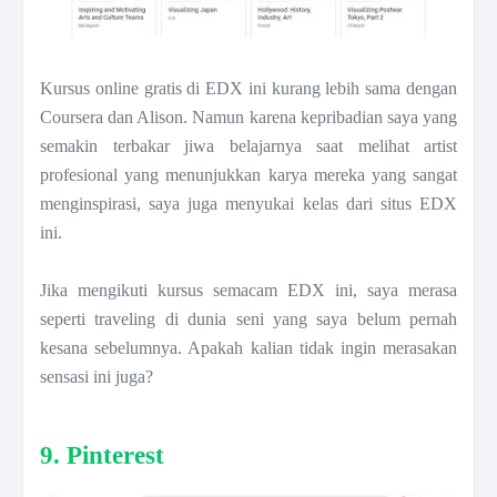
Kursus online gratis di EDX ini kurang lebih sama dengan
Coursera dan Alison. Namun karena kepribadian saya yang
semakin terbakar jiwa belajarnya saat melihat artist
profesional yang menunjukkan karya mereka yang sangat
menginspirasi, saya juga menyukai kelas dari situs EDX
ini.
Jika mengikuti kursus semacam EDX ini, saya merasa
seperti traveling di dunia seni yang saya belum pernah
kesana sebelumnya. Apakah kalian tidak ingin merasakan
sensasi ini juga?
9. Pinterest