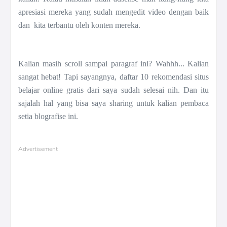
apresiasi mereka yang sudah mengedit video dengan baik
dan kita terbantu oleh konten mereka.
Kalian masih scroll sampai paragraf ini? Wahhh... Kalian
sangat hebat! Tapi sayangnya, daftar 10 rekomendasi situs
belajar online gratis dari saya sudah selesai nih. Dan itu
sajalah hal yang bisa saya sharing untuk kalian pembaca
setia blografise ini.
Advertisement