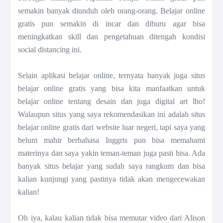
semakin banyak diunduh oleh orang-orang. Belajar online
gratis pun semakin di incar dan diburu agar bisa
meningkatkan skill dan pengetahuan ditengah kondisi
social distancing ini.
Selain aplikasi belajar online, ternyata banyak juga situs
belajar online gratis yang bisa kita manfaatkan untuk
belajar online tentang desain dan juga digital art lho!
Walaupun situs yang saya rekomendasikan ini adalah situs
belajar online gratis dari website luar negeri, tapi saya yang
belum mahir berbahasa Inggris pun bisa memahami
materinya dan saya yakin teman-teman juga pasti bisa. Ada
banyak situs belajar yang sudah saya rangkum dan bisa
kalian kunjungi yang pastinya tidak akan mengecewakan
kalian!
Oh iya, kalau kalian tidak bisa memutar video dari Alison