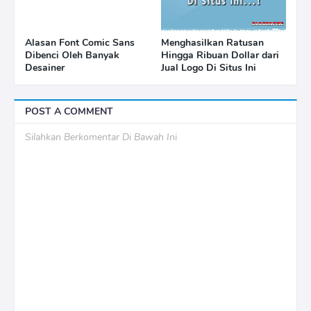
Alasan Font Comic Sans
Menghasilkan Ratusan
Dibenci Oleh Banyak
Hingga Ribuan Dollar dari
Desainer
Jual Logo Di Situs Ini
POST A COMMENT
Silahkan Berkomentar Di Bawah Ini