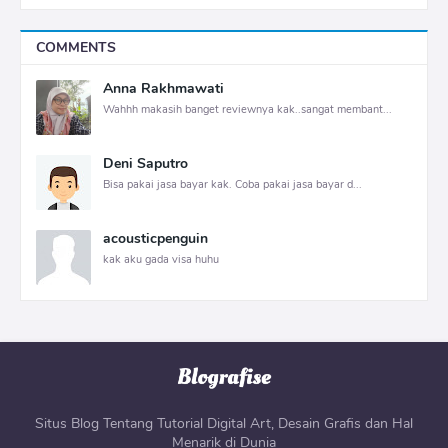
COMMENTS
Anna Rakhmawati
Wahhh makasih banget reviewnya kak..sangat membant...
Deni Saputro
Bisa pakai jasa bayar kak. Coba pakai jasa bayar d...
acousticpenguin
kak aku gada visa huhu
Situs Blog Tentang Tutorial Digital Art, Desain Grafis dan Hal
Menarik di Dunia