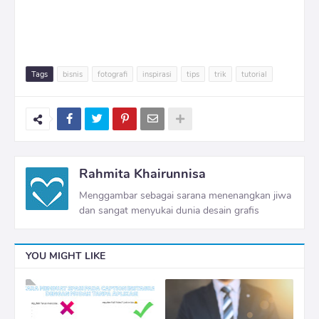
Tags
bisnis
fotografi
inspirasi
tips
trik
tutorial
Rahmita Khairunnisa
Menggambar sebagai sarana menenangkan jiwa
dan sangat menyukai dunia desain grafis
YOU MIGHT LIKE