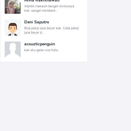
Anna Rakhmawati
Wahhh makasih banget reviewnya
kak..sangat membant...
Deni Saputro
Bisa pakai jasa bayar kak. Coba pakai
jasa bayar d...
acousticpenguin
kak aku gada visa huhu