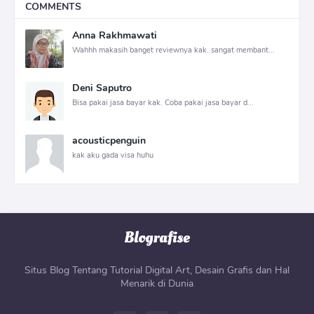
COMMENTS
Anna Rakhmawati
Wahhh makasih banget reviewnya kak..sangat membant...
Deni Saputro
Bisa pakai jasa bayar kak. Coba pakai jasa bayar d...
acousticpenguin
kak aku gada visa huhu
Situs Blog Tentang Tutorial Digital Art, Desain Grafis dan Hal
Menarik di Dunia