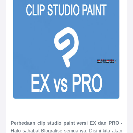
Perbedaan clip studio paint versi EX dan PRO -
Halo sahabat Blografise semuanya. Disini kita akan