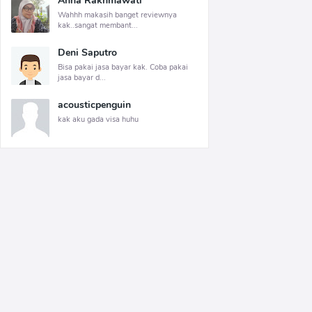
Anna Rakhmawati
Wahhh makasih banget reviewnya
kak..sangat membant...
Deni Saputro
Bisa pakai jasa bayar kak. Coba pakai
jasa bayar d...
acousticpenguin
kak aku gada visa huhu