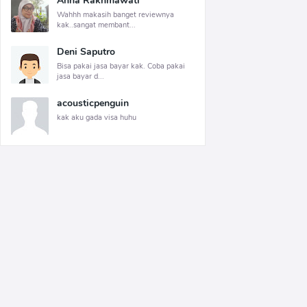
Anna Rakhmawati
Wahhh makasih banget reviewnya
kak..sangat membant...
Deni Saputro
Bisa pakai jasa bayar kak. Coba pakai
jasa bayar d...
acousticpenguin
kak aku gada visa huhu