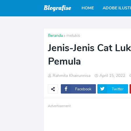
HOME
ADOBE ILUS
Beranda
melukis
Jenis-Jenis Cat Lu
Pemula
Rahmita Khairunnisa
April 15, 2022
Facebook
Twitter
Advertisement