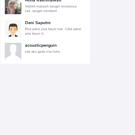
Anna Rakhmawati
Wahhh makasih banget reviewnya
kak..sangat membant...
Deni Saputro
Bisa pakai jasa bayar kak. Coba pakai
jasa bayar d...
acousticpenguin
kak aku gada visa huhu