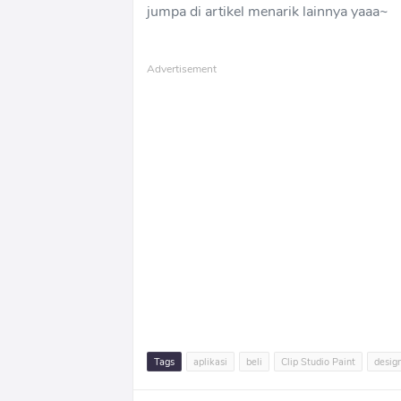
jumpa di artikel menarik lainnya yaaa~
Advertisement
Tags
aplikasi
beli
Clip Studio Paint
desig