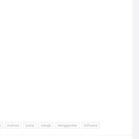
n
ilustrasi
jastip
manga
menggambar
software